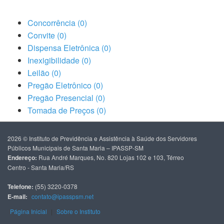
Concorrência (0)
Convite (0)
Dispensa Eletrônica (0)
Inexigibilidade (0)
Leilão (0)
Pregão Eletrônico (0)
Pregão Presencial (0)
Tomada de Preços (0)
2026 © Instituto de Previdência e Assistência à Saúde dos Servidores
Públicos Municipais de Santa Maria – IPASSP-SM
Endereço:
Rua André Marques, No. 820 Lojas 102 e 103, Térreo
Centro - Santa Maria/RS
Telefone:
(55) 3220-0378
E-mail:
contato@ipasspsm.net
Página Inicial
|
Sobre o Instituto