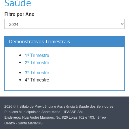
Saúde
Filtro por Ano
Demonstrativos Trimestrais
1º Trimestre
2º Trimestre
3º Trimestre
4º Trimestre
2026 © Instituto de Previdência e Assistência à Saúde dos Servidores
Públicos Municipais de Santa Maria – IPASSP-SM
Endereço:
Rua André Marques, No. 820 Lojas 102 e 103, Térreo
Centro - Santa Maria/RS