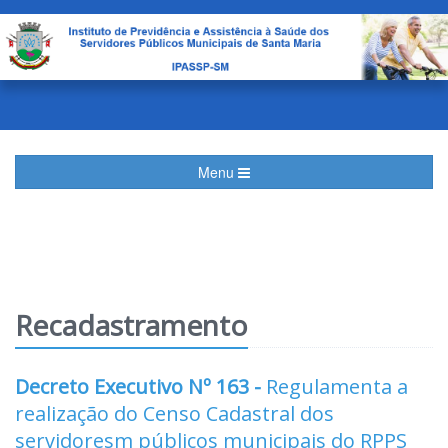
Menu
Recadastramento
Decreto Executivo Nº 163 -
Regulamenta a
realização do Censo Cadastral dos
servidoresm públicos municipais do RPPS