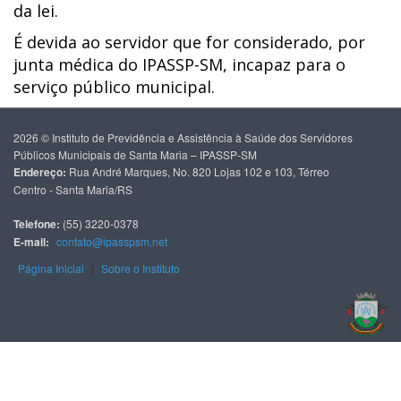
da lei.
É devida ao servidor que for considerado, por
junta médica do IPASSP-SM, incapaz para o
serviço público municipal.
2026 © Instituto de Previdência e Assistência à Saúde dos Servidores
Públicos Municipais de Santa Maria – IPASSP-SM
Endereço:
Rua André Marques, No. 820 Lojas 102 e 103, Térreo
Centro - Santa Maria/RS
Telefone:
(55) 3220-0378
E-mail:
contato@ipasspsm.net
Página Inicial
|
Sobre o Instituto