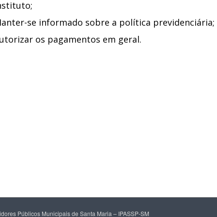
nstituto;
anter-se informado sobre a política previdenciária;
utorizar os pagamentos em geral.
rvidores Públicos Municipais de Santa Maria – IPASSP-SM