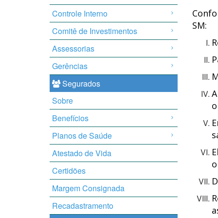
Confor
Controle Interno
SM:
Comitê de Investimentos
R
Assessorias
P
Gerências
M
Segurados
A
Sobre
o
Benefícios
E
s
Planos de Saúde
E
Atestado de Vida
o
Certidões
D
Margem Consignada
R
Recadastramento
a