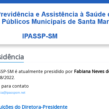
sidência
SSP-SM é atualmente presidido por
Fabiana Neves d
8/2022.
l para contato
cia@ipasspsm.net
uições do Diretora-Presidente