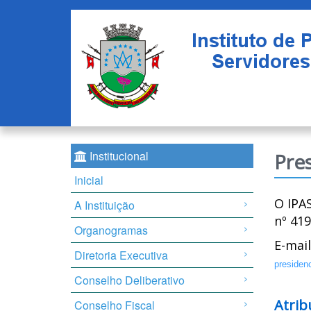
Institucional
Pre
Inicial
O IPA
A Instituição
nº 419
Organogramas
E-mai
Diretoria Executiva
presiden
Conselho Deliberativo
Atrib
Conselho Fiscal