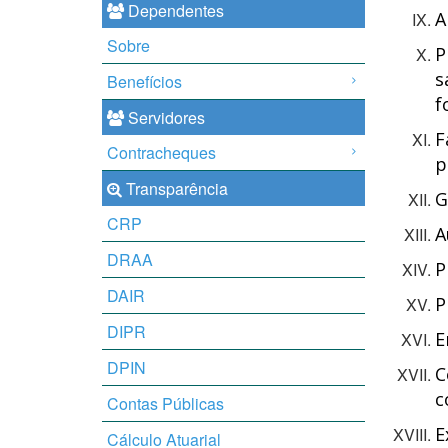
Dependentes
A
Sobre
P
s
Benefícios
f
Servidores
F
Contracheques
p
Transparência
G
CRP
A
DRAA
P
DAIR
P
DIPR
E
DPIN
C
c
Contas Públicas
E
Cálculo Atuarial