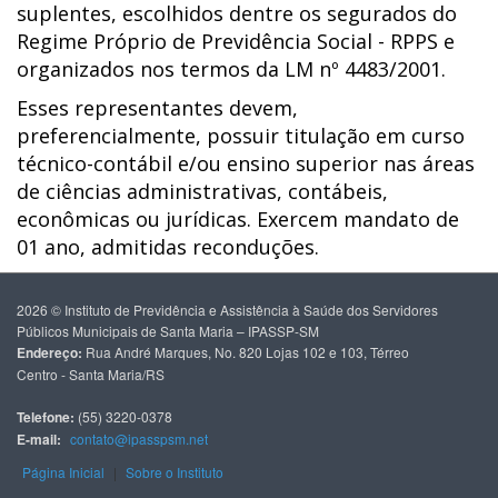
suplentes, escolhidos dentre os segurados do
Regime Próprio de Previdência Social - RPPS e
organizados nos termos da LM nº 4483/2001.
Esses representantes devem,
preferencialmente, possuir titulação em curso
técnico-contábil e/ou ensino superior nas áreas
de ciências administrativas, contábeis,
econômicas ou jurídicas. Exercem mandato de
01 ano, admitidas reconduções.
2026 © Instituto de Previdência e Assistência à Saúde dos Servidores
Públicos Municipais de Santa Maria – IPASSP-SM
Endereço:
Rua André Marques, No. 820 Lojas 102 e 103, Térreo
Centro - Santa Maria/RS
Telefone:
(55) 3220-0378
E-mail:
contato@ipasspsm.net
Página Inicial
|
Sobre o Instituto