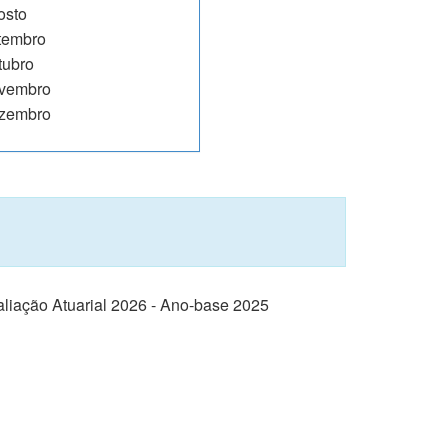
osto
tembro
tubro
vembro
zembro
liação Atuarial 2026 - Ano-base 2025