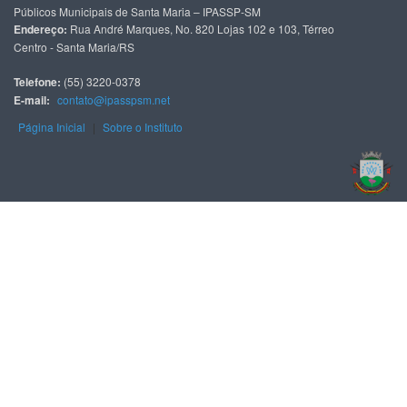
Públicos Municipais de Santa Maria – IPASSP-SM
Endereço:
Rua André Marques, No. 820 Lojas 102 e 103, Térreo
Centro - Santa Maria/RS
Telefone:
(55) 3220-0378
E-mail:
contato@ipasspsm.net
Página Inicial
|
Sobre o Instituto