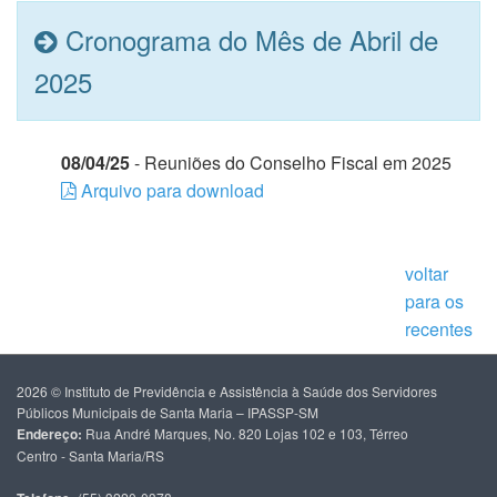
Cronograma do Mês de Abril de
2025
08/04/25
- Reuniões do Conselho Fiscal em 2025
Arquivo para download
voltar
para os
recentes
2026 © Instituto de Previdência e Assistência à Saúde dos Servidores
Públicos Municipais de Santa Maria – IPASSP-SM
Endereço:
Rua André Marques, No. 820 Lojas 102 e 103, Térreo
Centro - Santa Maria/RS