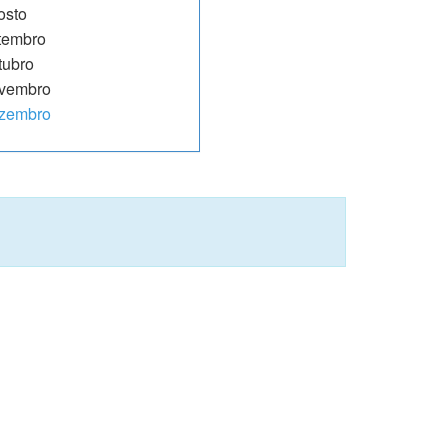
osto
tembro
tubro
vembro
zembro